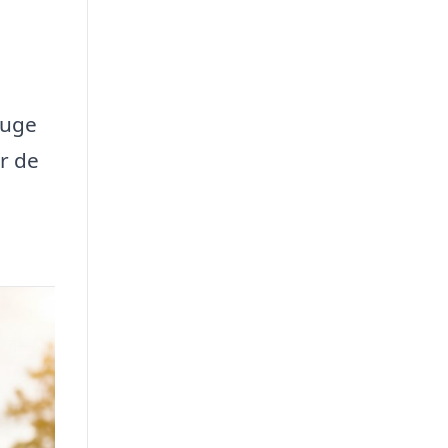
ruge
r de