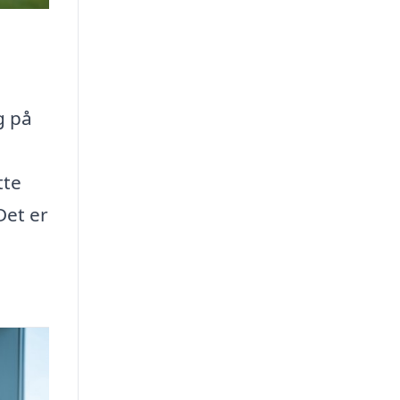
g på
tte
Det er