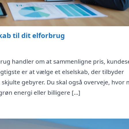
ab til dit elforbrug
forbrug handler om at sammenligne pris, kundes
igtigste er at vælge et elselskab, der tilbyder
 skjulte gebyrer. Du skal også overveje, hvor
øn energi eller billigere […]