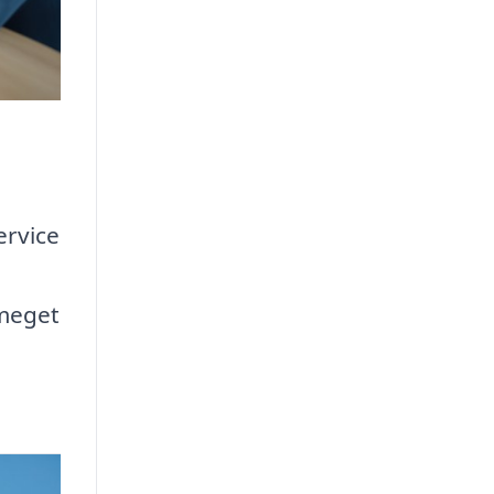
ervice
 meget