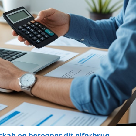
lskab og beregner dit elforbrug