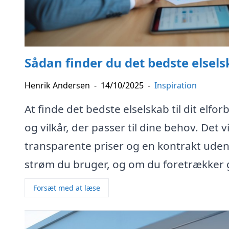
Sådan finder du det bedste elselsk
Henrik Andersen
-
14/10/2025
-
Inspiration
At finde det bedste elselskab til dit el
og vilkår, der passer til dine behov. Det v
transparente priser og en kontrakt uden
strøm du bruger, og om du foretrækker gr
Forsæt med at læse